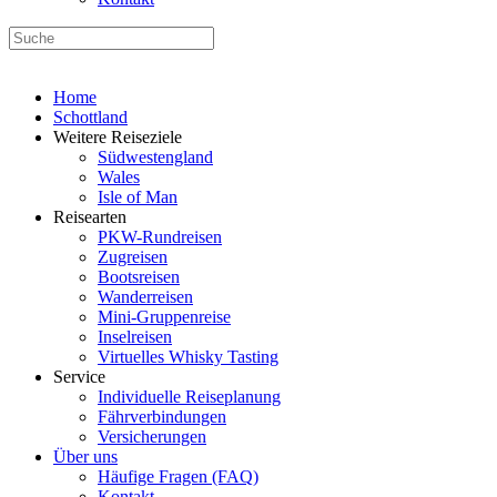
Home
Schottland
Weitere Reiseziele
Südwestengland
Wales
Isle of Man
Reisearten
PKW-Rundreisen
Zugreisen
Bootsreisen
Wanderreisen
Mini-Gruppenreise
Inselreisen
Virtuelles Whisky Tasting
Service
Individuelle Reiseplanung
Fährverbindungen
Versicherungen
Über uns
Häufige Fragen (FAQ)
Kontakt