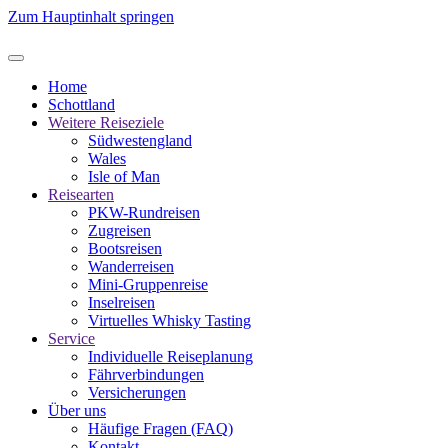
Zum Hauptinhalt springen
Home
Schottland
Weitere Reiseziele
Südwestengland
Wales
Isle of Man
Reisearten
PKW-Rundreisen
Zugreisen
Bootsreisen
Wanderreisen
Mini-Gruppenreise
Inselreisen
Virtuelles Whisky Tasting
Service
Individuelle Reiseplanung
Fährverbindungen
Versicherungen
Über uns
Häufige Fragen (FAQ)
Kontakt