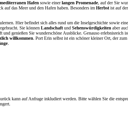
mediterranen Hafen
sowie einer
langen Promenade
, auf der Sie wu
ick auf das Meer und den Hafen haben. Besonders im
Herbst
ist auf de
lernen. Hier befindet sich alles rund um die Inselgeschichte sowie ei
rgebracht. Sie können
Landschaft
und
Sehenswürdigkeiten
aber auc
 und genießen Sie wunderschöne Ausblicke. Genauso erlebnisreich ist 
zlich willkommen
. Port Erin selbst ist ein schöner kleiner Ort, der z
änge
.
rück kann auf Anfrage inkludiert werden. Bitte wählen Sie die entspre
ngert.