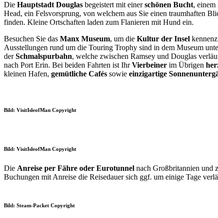
Die
Hauptstadt Douglas
begeistert mit einer
schönen Bucht
, einem
Head, ein Felsvorsprung, von welchem aus Sie einen traumhaften Bl
finden. Kleine Ortschaften laden zum Flanieren mit Hund ein.
Besuchen Sie das
Manx Museum
, um die
Kultur der Insel
kennenzu
Ausstellungen rund um die Touring Trophy sind in dem Museum unte
der
Schmalspurbahn
, welche zwischen Ramsey und Douglas verläuft
nach Port Erin. Bei beiden Fahrten ist Ihr
Vierbeiner
im Übrigen
her
kleinen Hafen,
gemütliche Cafés
sowie
einzigartige Sonnenunterg
Bild: VisitIsleofMan Copyright
Bild: VisitIsleofMan Copyright
Die
Anreise per Fähre oder Eurotunnel
nach Großbritannien und zu
Buchungen mit Anreise die Reisedauer sich ggf. um einige Tage verlä
Bild: Steam-Packet Copyright