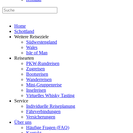
Home
Schottland
Weitere Reiseziele
Südwestengland
Wales
Isle of Man
Reisearten
PKW-Rundreisen
Zugreisen
Bootsreisen
Wanderreisen
Mini-Gruppenreise
Inselreisen
Virtuelles Whisky Tasting
Service
Individuelle Reiseplanung
Fährverbindungen
Versicherungen
Über uns
Häufige Fragen (FAQ)
Kontakt