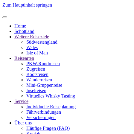
Zum Hauptinhalt springen
Home
Schottland
Weitere Reiseziele
Südwestengland
Wales
Isle of Man
Reisearten
PKW-Rundreisen
Zugreisen
Bootsreisen
Wanderreisen
Mini-Gruppenreise
Inselreisen
Virtuelles Whisky Tasting
Service
Individuelle Reiseplanung
Fährverbindungen
Versicherungen
Über uns
Häufige Fragen (FAQ)
Kontakt