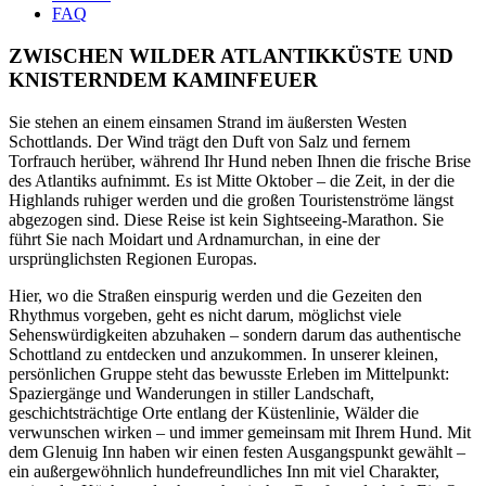
FAQ
ZWISCHEN WILDER ATLANTIKKÜSTE UND
KNISTERNDEM KAMINFEUER
Sie stehen an einem einsamen Strand im äußersten Westen
Schottlands. Der Wind trägt den Duft von Salz und fernem
Torfrauch herüber, während Ihr Hund neben Ihnen die frische Brise
des Atlantiks aufnimmt. Es ist Mitte Oktober – die Zeit, in der die
Highlands ruhiger werden und die großen Touristenströme längst
abgezogen sind. Diese Reise ist kein Sightseeing-Marathon. Sie
führt Sie nach Moidart und Ardnamurchan, in eine der
ursprünglichsten Regionen Europas.
Hier, wo die Straßen einspurig werden und die Gezeiten den
Rhythmus vorgeben, geht es nicht darum, möglichst viele
Sehenswürdigkeiten abzuhaken – sondern darum das authentische
Schottland zu entdecken und anzukommen. In unserer kleinen,
persönlichen Gruppe steht das bewusste Erleben im Mittelpunkt:
Spaziergänge und Wanderungen in stiller Landschaft,
geschichtsträchtige Orte entlang der Küstenlinie, Wälder die
verwunschen wirken – und immer gemeinsam mit Ihrem Hund. Mit
dem Glenuig Inn haben wir einen festen Ausgangspunkt gewählt –
ein außergewöhnlich hundefreundliches Inn mit viel Charakter,