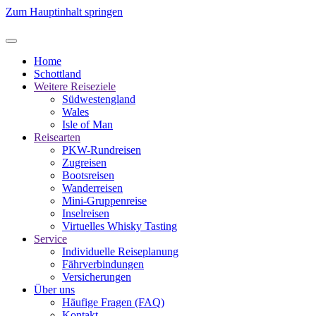
Zum Hauptinhalt springen
Home
Schottland
Weitere Reiseziele
Südwestengland
Wales
Isle of Man
Reisearten
PKW-Rundreisen
Zugreisen
Bootsreisen
Wanderreisen
Mini-Gruppenreise
Inselreisen
Virtuelles Whisky Tasting
Service
Individuelle Reiseplanung
Fährverbindungen
Versicherungen
Über uns
Häufige Fragen (FAQ)
Kontakt