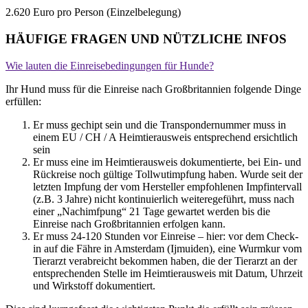
2.620 Euro pro Person (Einzelbelegung)
HÄUFIGE FRAGEN UND NÜTZLICHE INFOS
Wie lauten die Einreisebedingungen für Hunde?
Ihr Hund muss für die Einreise nach Großbritannien folgende Dinge
erfüllen:
Er muss gechipt sein und die Transpondernummer muss in
einem EU / CH / A Heimtierausweis entsprechend ersichtlich
sein
Er muss eine im Heimtierausweis dokumentierte, bei Ein- und
Rückreise noch gültige Tollwutimpfung haben. Wurde seit der
letzten Impfung der vom Hersteller empfohlenen Impfintervall
(z.B. 3 Jahre) nicht kontinuierlich weiteregeführt, muss nach
einer „Nachimfpung“ 21 Tage gewartet werden bis die
Einreise nach Großbritannien erfolgen kann.
Er muss 24-120 Stunden vor Einreise – hier: vor dem Check-
in auf die Fähre in Amsterdam (Ijmuiden), eine Wurmkur vom
Tierarzt verabreicht bekommen haben, die der Tierarzt an der
entsprechenden Stelle im Heimtierausweis mit Datum, Uhrzeit
und Wirkstoff dokumentiert.