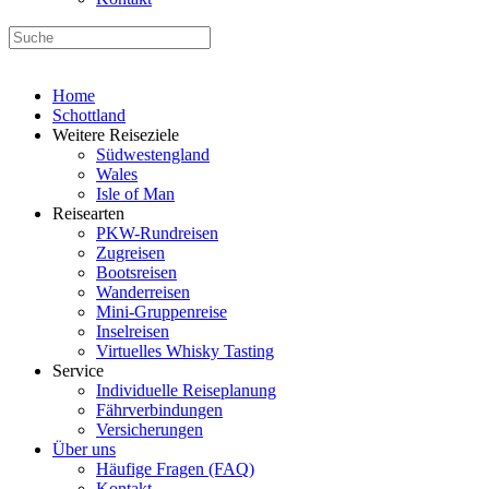
Home
Schottland
Weitere Reiseziele
Südwestengland
Wales
Isle of Man
Reisearten
PKW-Rundreisen
Zugreisen
Bootsreisen
Wanderreisen
Mini-Gruppenreise
Inselreisen
Virtuelles Whisky Tasting
Service
Individuelle Reiseplanung
Fährverbindungen
Versicherungen
Über uns
Häufige Fragen (FAQ)
Kontakt