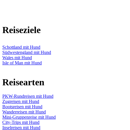
Reiseziele
Schottland mit Hund
Südwestengland mit Hund
Wales mit Hund
Isle of Man mit Hund
Reisearten
PKW-Rundreisen mit Hund
Zugreisen mit Hund
Bootsreisen mit Hund
Wanderreisen mit Hund
Mini-Gruppenreise mit Hund
City-Trips mit Hund
Inselreisen mit Hund