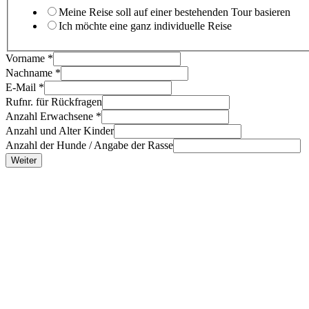
Meine Reise soll auf einer bestehenden Tour basieren
Ich möchte eine ganz individuelle Reise
Vorname
*
Nachname
*
E-Mail
*
Rufnr. für Rückfragen
Anzahl Erwachsene
*
Anzahl und Alter Kinder
Anzahl der Hunde / Angabe der Rasse
Weiter