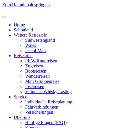
Zum Hauptinhalt springen
Home
Schottland
Weitere Reiseziele
Südwestengland
Wales
Isle of Man
Reisearten
PKW-Rundreisen
Zugreisen
Bootsreisen
Wanderreisen
Mini-Gruppenreise
Inselreisen
Virtuelles Whisky Tasting
Service
Individuelle Reiseplanung
Fährverbindungen
Versicherungen
Über uns
Häufige Fragen (FAQ)
Kontakt